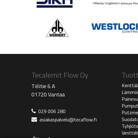
Tecalemit Flow Oy
Tuot
Kenttäl
Tiilitie 6 A
Lämmön
01720 Vantaa
Painesu
Pumpu
029 006 280
Putzme
Suodat
asiakaspalvelu@tecaflow.fi
Tyhjiöte
Venttiili