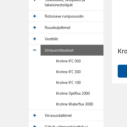
takaisinestoläpät
Rotosieve rumpusuodin
Ruuvikuljettimet
Venttiilit
Kro
Virtausmittaukset
Krohne IFC 050
Krohne IFC 300
Krohne IFC 100
Krohne Optiflux 2000
Krohne Waterflux 3000
Viirasuodattimet
Välpät, välppeenkäsittely ja