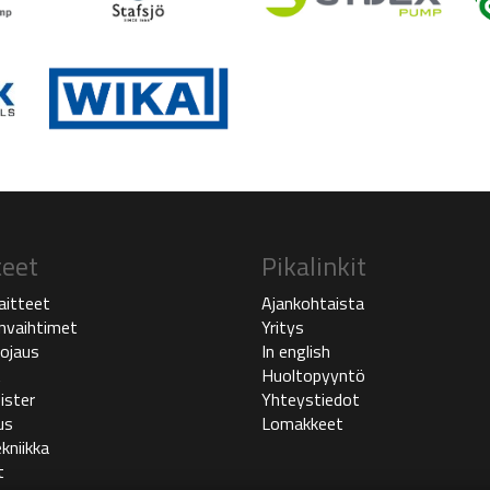
teet
Pikalinkit
aitteet
Ajankohtaista
vaihtimet
Yritys
ojaus
In english
t
Huoltopyyntö
ister
Yhteystiedot
us
Lomakkeet
kniikka
t