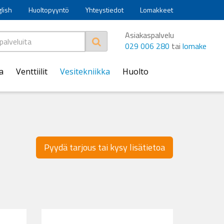
glish
Huoltopyyntö
Yhteystiedot
Lomakkeet
Asiakaspalvelu
029 006 280
tai
lomake
a
Venttiilit
Vesitekniikka
Huolto
Pyydä tarjous tai kysy lisätietoa