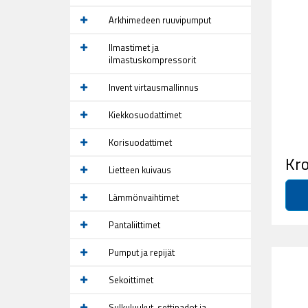
Arkhimedeen ruuvipumput
Ilmastimet ja
ilmastuskompressorit
Invent virtausmallinnus
Kiekkosuodattimet
Korisuodattimet
Kro
Lietteen kuivaus
Lämmönvaihtimet
Pantaliittimet
Pumput ja repijät
Sekoittimet
Sulkuluukut, settipadot ja