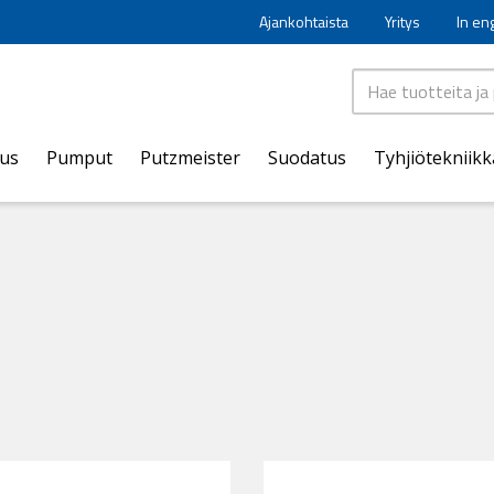
Ajankohtaista
Yritys
In en
aus
Pumput
Putzmeister
Suodatus
Tyhjiötekniikk