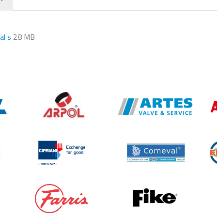
al s
28 MB