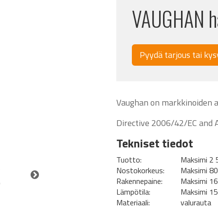
VAUGHAN ha
Pyydä tarjous tai kys
Vaughan on markkinoiden a
Directive 2006/42/EC and 
Tekniset tiedot
Tuotto:
Maksimi 2
Nostokorkeus:
Maksimi 8
Rakennepaine:
Maksimi 16
Lämpötila:
Maksimi 15
Materiaali:
valurauta