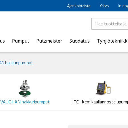
Ajankohtaista
Yritys
In en
aus
Pumput
Putzmeister
Suodatus
Tyhjiötekniikk
N hakkuripumput
VAUGHAN hakkuripumput
ITC -Kemikaaliannostelupum