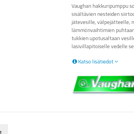
Vaughan hakkuripumppu sove
sisältävien nesteiden siirto
jätevesille, välpejätteelle,
lämmönvaihtimien puhtaanap
tukkien upotusaltaan vesill
lasivillapitoiselle vedelle 
Katso lisätiedot
t