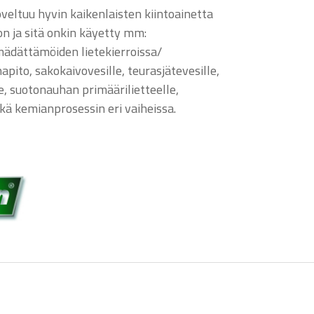
ltuu hyvin kaikenlaisten kiintoainetta
on ja sitä onkin käyetty mm:
 mädättämöiden lietekierroissa/
ito, sakokaivovesille, teurasjätevesille,
e, suotonauhan primäärilietteelle,
sekä kemianprosessin eri vaiheissa.