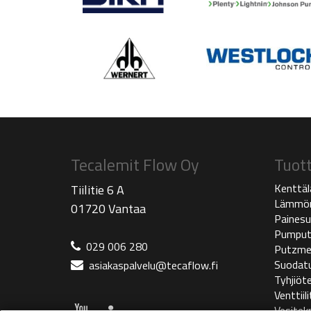
Tecalemit Flow Oy
Tuot
Kenttäl
Tiilitie 6 A
Lämmön
01720 Vantaa
Painesu
Pumpu
029 006 280
Putzme
Suodat
asiakaspalvelu@tecaflow.fi
Tyhjiöte
Venttiili
Vesitekn