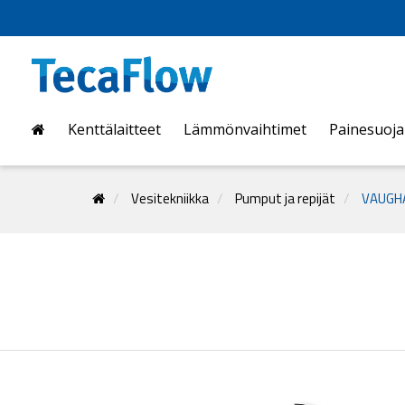
Kenttälaitteet
Lämmönvaihtimet
Painesuoj
Vesitekniikka
Pumput ja repijät
VAUGHA