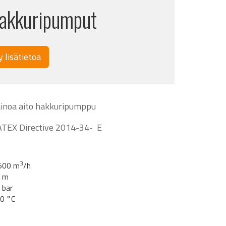
kkuripumput
y lisätietoa
inoa aito hakkuripumppu
ATEX Directive 2014-34- E
3
 500 m
/h
0 m
 bar
0 °C