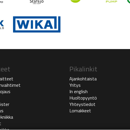
teet
Pikalinkit
aitteet
Ajankohtaista
vaihtimet
Yritys
ojaus
In english
t
Huoltopyyntö
ister
Yhteystiedot
us
Lomakkeet
kniikka
t
iikka