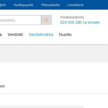
glish
Huoltopyyntö
Yhteystiedot
Lomakkeet
Asiakaspalvelu
029 006 280
tai
lomake
a
Venttiilit
Vesitekniikka
Huolto
put