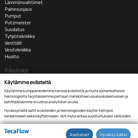
Lämmönvaihtimet
Painesuojaus
Pumput
Putzmeister
Suodatus
Tyhjiötekniikka
Venttiilit
Vesitekniikka
Huolto
Pikalinkit
Ajankohtaista
Käytämme evästeitä
Yritys
Käytämme kumppaneidemme kanssa evästeitä ja muita samankaltaisia
In english
teknologioita tarjotaksemme parhaan mahdollisen asiakaskokemuksen ja
Huoltopyyntö
kehittääksemme sivustoa analytiikan avulla.
Yhteystiedot
Hyväksymällä sallit evästeiden ja teknologioiden käytön tietojesi
Lomakkeet
keräämiseen sekä käyttämiseen. Voit myös antaa suostumuksesi valikoiden
kautta klikkaamalla “Asetukset” painiketta.
Tietosuojaseloste
Asetukset
Hyväksy kaikki