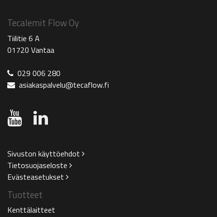
Tecalemit Flow Oy
Tiilitie 6 A
01720 Vantaa
029 006 280
asiakaspalvelu@tecaflow.fi
Sivuston käyttöehdot
Tietosuojaseloste
Evästeasetukset
Tuotteet
Kenttälaitteet