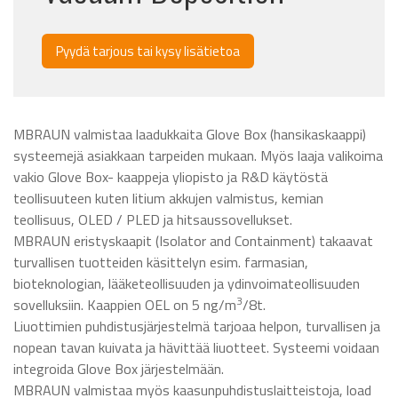
Pyydä tarjous tai kysy lisätietoa
MBRAUN valmistaa laadukkaita Glove Box (hansikaskaappi)
systeemejä asiakkaan tarpeiden mukaan. Myös laaja valikoima
vakio Glove Box- kaappeja yliopisto ja R&D käytöstä
teollisuuteen kuten litium akkujen valmistus, kemian
teollisuus, OLED / PLED ja hitsaussovellukset.
MBRAUN eristyskaapit (Isolator and Containment) takaavat
turvallisen tuotteiden käsittelyn esim. farmasian,
bioteknologian, lääketeollisuuden ja ydinvoimateollisuuden
3
sovelluksiin. Kaappien OEL on 5 ng/m
/8t.
Liuottimien puhdistusjärjestelmä tarjoaa helpon, turvallisen ja
nopean tavan kuivata ja hävittää liuotteet. Systeemi voidaan
integroida Glove Box järjestelmään.
MBRAUN valmistaa myös kaasunpuhdistuslaitteistoja, load