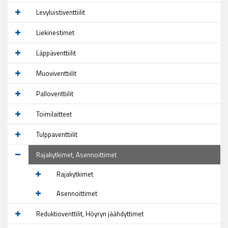
Levyluistiventtiilit
Liekinestimet
Läppäventtiilit
Muoviventtiilit
Palloventtiilit
Toimilaitteet
Tulppaventtiilit
Rajakytkimet, Asennoittimet
Rajakytkimet
Asennoittimet
Reduktioventtilit, Höyryn jäähdyttimet