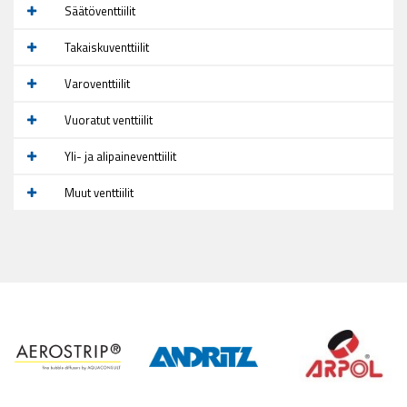
Säätöventtiilit
Takaiskuventtiilit
Varoventtiilit
Vuoratut venttiilit
Yli- ja alipaineventtiilit
Muut venttiilit