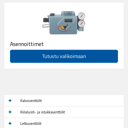
Asennoittimet
Tutustu valikoimaan
Kalvoventtiilit
Kiilaluisti- ja istukkaventtiilit
Letkuventtiilit