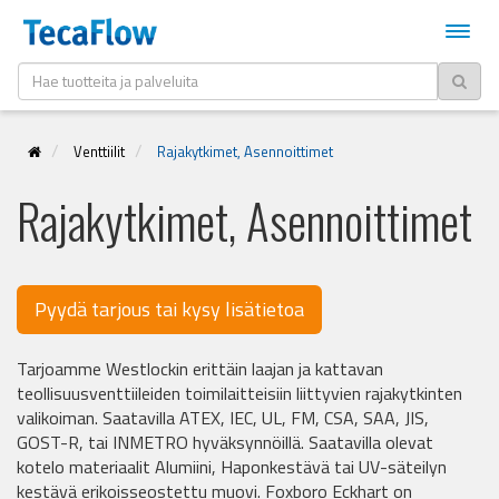
Venttiilit
Rajakytkimet, Asennoittimet
Rajakytkimet, Asennoittimet
Pyydä tarjous tai kysy lisätietoa
Tarjoamme Westlockin erittäin laajan ja kattavan
teollisuusventtiileiden toimilaitteisiin liittyvien rajakytkinten
valikoiman. Saatavilla ATEX, IEC, UL, FM, CSA, SAA, JIS,
GOST-R, tai INMETRO hyväksynnöillä. Saatavilla olevat
kotelo materiaalit Alumiini, Haponkestävä tai UV-säteilyn
kestävä erikoisseostettu muovi. Foxboro Eckhart on