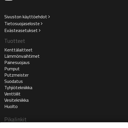
Sivuston käyttöehdot
Tietosuojaseloste
Evästeasetukset
Tuotteet
Kenttälaitteet
Lämmönvaihtimet
Painesuojaus
Pumput
Putzmeister
Suodatus
Tyhjiötekniikka
Venttiilit
Vesitekniikka
Huolto
Pikalinkit