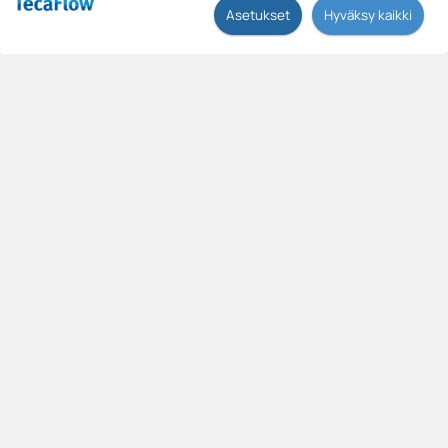
Ilona Mononen, 22, juoksi keskiviikkona uuden
Asetukset
Hyväksy kaikki
ennätyksensä 1 500 metrillä Oslossa.
Julkaistu 29.06.2026
OXO letkuventtiilit
Tecaflow edustaa Kanadalaisen Oxon laadukkaita
letkuventtiileitä. Oxon letkuventtiilit ovat tarkoitettu
liete-, rae- ja jauhemaisten väliaineiden sovelluksiin
esimerkiksi kaivos- ja kemianteollisuuden tarpeisiin.
Venttiili on helposti ja nopeasti huollettavissa ilman