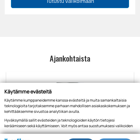
Tutustu valikoimaan
Ajankohtaista
Käytämme evästeitä
Käytämme kumppaneidemme kanssa evästeitä ja muita samankaltaisia
teknologioita tarjotaksemme parhaan mahdollisen asiakaskokemuksen ja
kehittääksemme sivustoa analytiikan avulla.
Hyväksymällä sallit evästeiden ja teknologioiden käytön tietojesi
Ilona Monoselle uusi ennätys 1 500 metrillä
keräämiseen sekä käyttämiseen. Voit myös antaa suostumuksesi valikoiden
Oslossa.
kautta klikkaamalla “Asetukset” painiketta.
Tietosuojaseloste