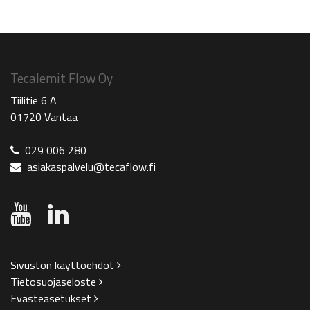
Tecalemit Flow Oy
Tiilitie 6 A
01720 Vantaa
029 006 280
asiakaspalvelu@tecaflow.fi
Sivuston käyttöehdot
Tietosuojaseloste
Evästeasetukset