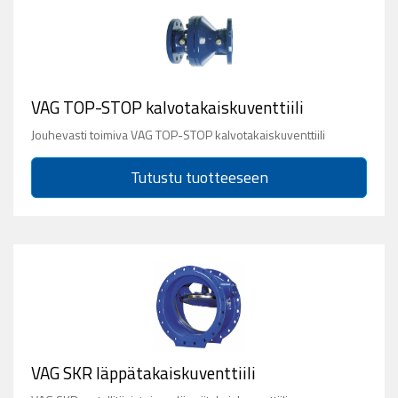
VAG TOP-STOP kalvotakaiskuventtiili
Jouhevasti toimiva VAG TOP-STOP kalvotakaiskuventtiili
Tutustu tuotteeseen
VAG SKR läppätakaiskuventtiili