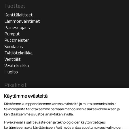
Tuotteet
Kenttälaitteet
Lämmönvaihtimet
Painesuojaus
Pumput
Putzmeister
Suodatus
Tyhjiötekniikka
Venttiilit
Vesitekniikka
Huolto
Pikalinkit
Ajankohtaista
Käytämme evästeitä
Yritys
Käytämme kumppaneidemme kanssa evästeitä ja muita samankaltaisia
In english
teknologioita tarjotaksemme parhaan mahdollisen asiakaskokemuksen ja
Huoltopyyntö
kehittääksemme sivustoa analytiikan avulla.
Yhteystiedot
Hyväksymällä sallit evästeiden ja teknologioiden käytön tietojesi
Lomakkeet
keräämiseen sekä käyttämiseen. Voit myös antaa suostumuksesi valikoiden