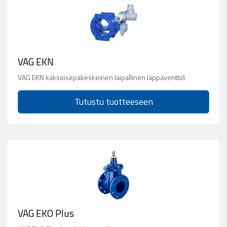
VAG EKN
VAG EKN kaksoisepäkeskeinen laipallinen läppäventtiili
Tutustu tuotteeseen
VAG EKO Plus