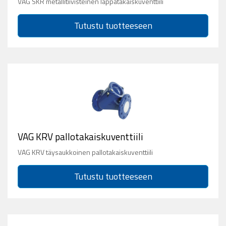
VAG SKR metallitiivisteinen läppätakaiskuventtiili
Tutustu tuotteeseen
VAG KRV pallotakaiskuventtiili
VAG KRV täysaukkoinen pallotakaiskuventtiili
Tutustu tuotteeseen