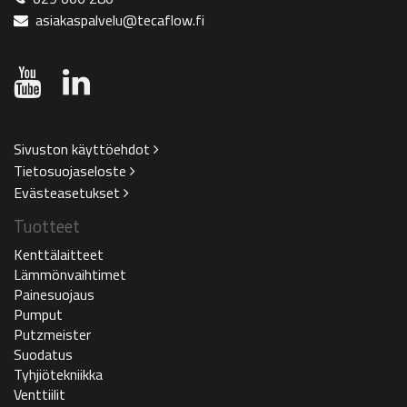
asiakaspalvelu@tecaflow.fi
Sivuston käyttöehdot
Tietosuojaseloste
Evästeasetukset
Tuotteet
Kenttälaitteet
Lämmönvaihtimet
Painesuojaus
Pumput
Putzmeister
Suodatus
Tyhjiötekniikka
Venttiilit