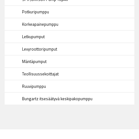
Potkuripumppu
Korkeapainepumppu
Letkupumput
Levyroottoripumput
Mäntäpumput
Teollisuussekoittajat
Ruuvipumppu
Bungartz itsesäätyvä keskipakopumppu