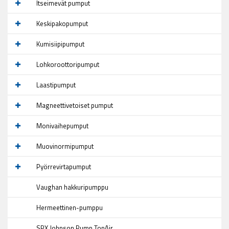
Itseimevät pumput
Keskipakopumput
Kumisiipipumput
Lohkoroottoripumput
Laastipumput
Magneettivetoiset pumput
Monivaihepumput
Muovinormipumput
Pyörrevirtapumput
Vaughan hakkuripumppu
Hermeettinen-pumppu
SPX Johnson Pump TopAir