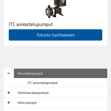
ITC annostelupumput
Tutustu tuotteeseen
Annostelupumput
ITC annostelupumput
Hammasrataspumput
Inline pumput