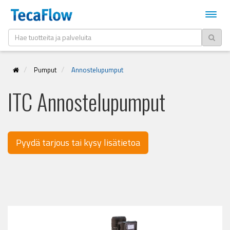
Pumput
Annostelupumput
ITC Annostelupumput
Pyydä tarjous tai kysy lisätietoa