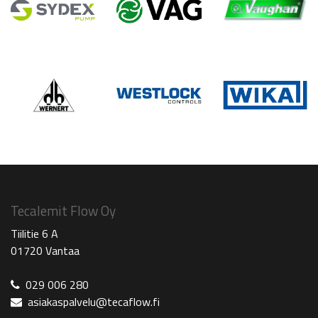
Tecalemit Flow Oy
Tiilitie 6 A
01720 Vantaa
029 006 280
asiakaspalvelu@tecaflow.fi