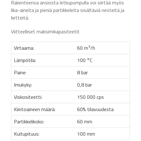
Rakenteensa ansiosta letkupumpulla voi siirtää myös
lika-aineita ja pieniä partikkeleita sisältäviä nesteitä ja
lietteitä.
Viitteelliset maksimikapasiteetit
3
Virtaama:
60 m
/h
Lämpötila:
100 °C
Paine:
8 bar
Imukyky:
0,8 bar
Viskositeetti:
150 000 cps
Kiintoaineen määrä:
60% tilavuudesta
Partikkelikoko:
60 mm
Kuitupituus:
100 mm