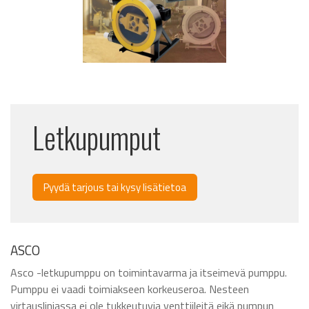
Letkupumput
Pyydä tarjous tai kysy lisätietoa
ASCO
Asco -letkupumppu on toimintavarma ja itseimevä pumppu.
Pumppu ei vaadi toimiakseen korkeuseroa. Nesteen
virtauslinjassa ei ole tukkeutuvia venttiileitä eikä pumpun