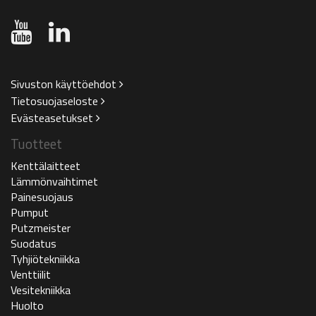
Sivuston käyttöehdot
Tietosuojaseloste
Evästeasetukset
Tuotteet
Kenttälaitteet
Lämmönvaihtimet
Painesuojaus
Pumput
Putzmeister
Suodatus
Tyhjiötekniikka
Venttiilit
Vesitekniikka
Huolto