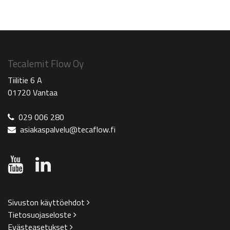
Tecalemit Flow Oy
Tiilitie 6 A
01720 Vantaa
029 006 280
asiakaspalvelu@tecaflow.fi
Sivuston käyttöehdot
Tietosuojaseloste
Evästeasetukset