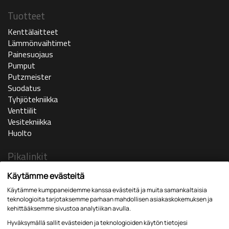
Tuotteet
Kenttälaitteet
Lämmönvaihtimet
Painesuojaus
Pumput
Putzmeister
Suodatus
Tyhjiötekniikka
Venttiilit
Vesitekniikka
Huolto
Pikalinkit
Ajankohtaista
Käytämme evästeitä
Yritys
Käytämme kumppaneidemme kanssa evästeitä ja muita samankaltaisia
In english
teknologioita tarjotaksemme parhaan mahdollisen asiakaskokemuksen ja
Huoltopyyntö
kehittääksemme sivustoa analytiikan avulla.
Yhteystiedot
Hyväksymällä sallit evästeiden ja teknologioiden käytön tietojesi
Lomakkeet