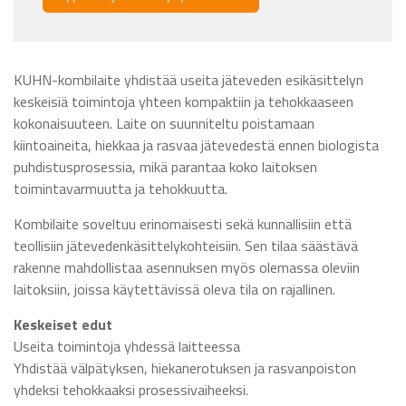
KUHN-kombilaite yhdistää useita jäteveden esikäsittelyn
keskeisiä toimintoja yhteen kompaktiin ja tehokkaaseen
kokonaisuuteen. Laite on suunniteltu poistamaan
kiintoaineita, hiekkaa ja rasvaa jätevedestä ennen biologista
puhdistusprosessia, mikä parantaa koko laitoksen
toimintavarmuutta ja tehokkuutta.
Kombilaite soveltuu erinomaisesti sekä kunnallisiin että
teollisiin jätevedenkäsittelykohteisiin. Sen tilaa säästävä
rakenne mahdollistaa asennuksen myös olemassa oleviin
laitoksiin, joissa käytettävissä oleva tila on rajallinen.
Keskeiset edut
Useita toimintoja yhdessä laitteessa
Yhdistää välpätyksen, hiekanerotuksen ja rasvanpoiston
yhdeksi tehokkaaksi prosessivaiheeksi.