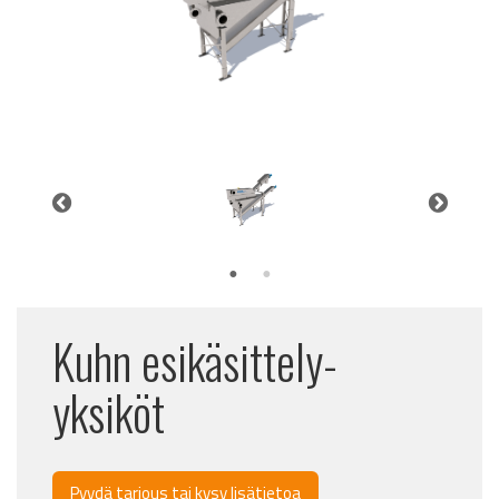
Kuhn esikäsittely-
yksiköt
Pyydä tarjous tai kysy lisätietoa