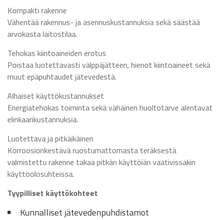
Kompakti rakenne
Vähentää rakennus- ja asennuskustannuksia sekä säästää
arvokasta laitostilaa.
Tehokas kiintoaineiden erotus
Poistaa luotettavasti välppäjätteen, hienot kiintoaineet sekä
muut epäpuhtaudet jätevedestä.
Alhaiset käyttökustannukset
Energiatehokas toiminta sekä vähäinen huoltotarve alentavat
elinkaarikustannuksia.
Luotettava ja pitkäikäinen
Korroosionkestävä ruostumattomasta teräksestä
valmistettu rakenne takaa pitkän käyttöiän vaativissakin
käyttöolosuhteissa.
Tyypilliset käyttökohteet
Kunnalliset jätevedenpuhdistamot