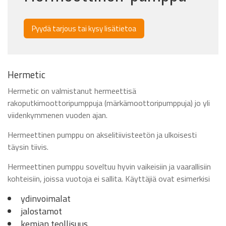
Pyydä tarjous tai kysy lisätietoa
Hermetic
Hermetic on valmistanut hermeettisä
rakoputkimoottoripumppuja (märkämoottoripumppuja) jo yli
viidenkymmenen vuoden ajan.
Hermeettinen pumppu on akselitiivisteetön ja ulkoisesti
täysin tiivis.
Hermeettinen pumppu soveltuu hyvin vaikeisiin ja vaarallisiin
kohteisiin, joissa vuotoja ei sallita. Käyttäjiä ovat esimerkisi
ydinvoimalat
jalostamot
kemian teollisuus