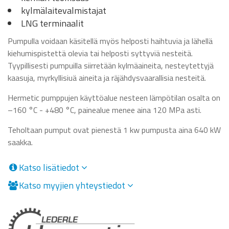
kylmälaitevalmistajat
LNG terminaalit
Pumpulla voidaan käsitellä myös helposti haihtuvia ja lähellä
kiehumispistettä olevia tai helposti syttyviä nesteitä.
Tyypillisesti pumpuilla siirretään kylmäaineita, nesteytettyjä
kaasuja, myrkyllisiuä aineita ja räjähdysvaarallisia nesteitä.
Hermetic pumppujen käyttöalue nesteen lämpötilan osalta on
–160 °C - +480 °C, painealue menee aina 120 MPa asti.
Teholtaan pumput ovat pienestä 1 kw pumpusta aina 640 kW
saakka.
Katso lisätiedot
Katso myyjien yhteystiedot