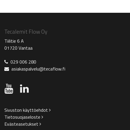
Tecalemit Flow Oy
Tiilitie 6 A
01720 Vantaa
029 006 280
asiakaspalvelu@tecaflow.fi
Sivuston käyttöehdot
Tietosuojaseloste
Evästeasetukset