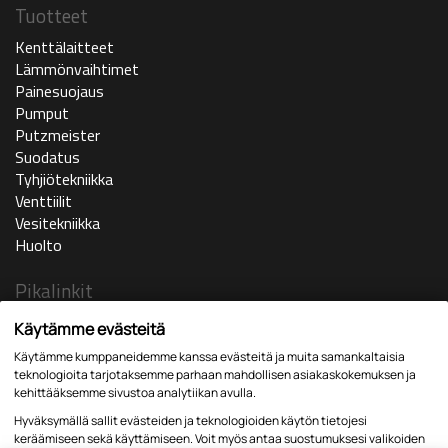
Tuotteet
Kenttälaitteet
Lämmönvaihtimet
Painesuojaus
Pumput
Putzmeister
Suodatus
Tyhjiötekniikka
Venttiilit
Vesitekniikka
Huolto
Pikalinkit
Ajankohtaista
Käytämme evästeitä
Yritys
Käytämme kumppaneidemme kanssa evästeitä ja muita samankaltaisia
In english
teknologioita tarjotaksemme parhaan mahdollisen asiakaskokemuksen ja
Huoltopyyntö
kehittääksemme sivustoa analytiikan avulla.
Yhteystiedot
Hyväksymällä sallit evästeiden ja teknologioiden käytön tietojesi
Lomakkeet
keräämiseen sekä käyttämiseen. Voit myös antaa suostumuksesi valikoiden