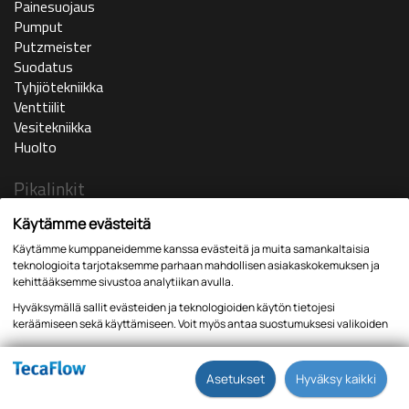
Painesuojaus
Pumput
Putzmeister
Suodatus
Tyhjiötekniikka
Venttiilit
Vesitekniikka
Huolto
Pikalinkit
Ajankohtaista
Käytämme evästeitä
Yritys
Käytämme kumppaneidemme kanssa evästeitä ja muita samankaltaisia
In english
teknologioita tarjotaksemme parhaan mahdollisen asiakaskokemuksen ja
Huoltopyyntö
kehittääksemme sivustoa analytiikan avulla.
Yhteystiedot
Hyväksymällä sallit evästeiden ja teknologioiden käytön tietojesi
Lomakkeet
keräämiseen sekä käyttämiseen. Voit myös antaa suostumuksesi valikoiden
kautta klikkaamalla “Asetukset” painiketta.
Tietosuojaseloste
Asetukset
Hyväksy kaikki