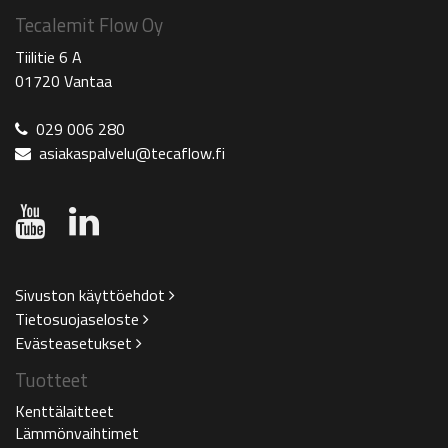
Tecalemit Flow Oy
Tiilitie 6 A
01720 Vantaa
029 006 280
asiakaspalvelu@tecaflow.fi
Sivuston käyttöehdot
Tietosuojaseloste
Evästeasetukset
Tuotteet
Kenttälaitteet
Lämmönvaihtimet