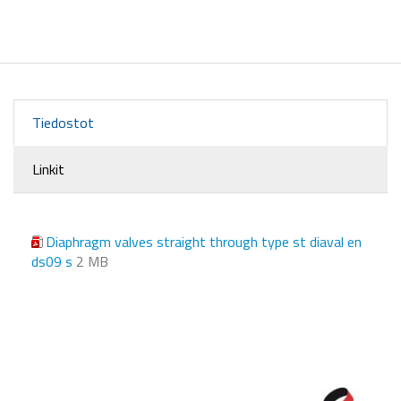
Tiedostot
Linkit
Diaphragm valves straight through type st diaval en
ds09 s
2 MB