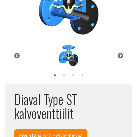
Diaval Type ST
kalvoventtiilit
Pyydä tarjous tai kysy lisätietoa