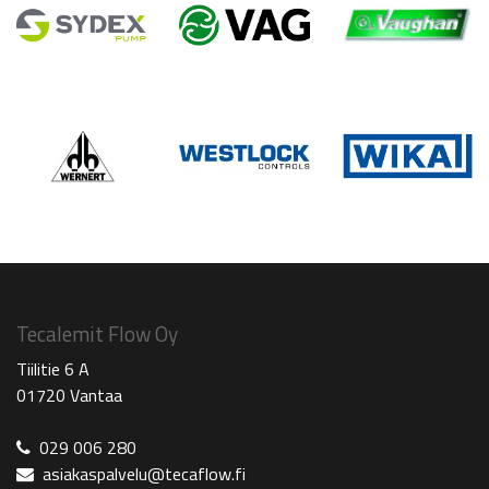
Tecalemit Flow Oy
Tiilitie 6 A
01720 Vantaa
029 006 280
asiakaspalvelu@tecaflow.fi