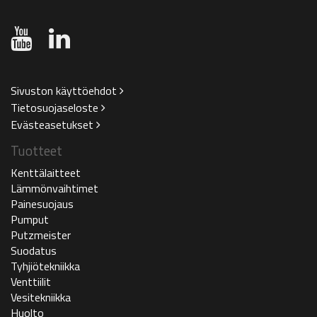
Sivuston käyttöehdot
Tietosuojaseloste
Evästeasetukset
Tuotteet
Kenttälaitteet
Lämmönvaihtimet
Painesuojaus
Pumput
Putzmeister
Suodatus
Tyhjiötekniikka
Venttiilit
Vesitekniikka
Huolto