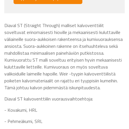
Diaval ST (Straight Through) malliset kalvoventtiilit
soveltuvat erinomaisesti hioville ja mekaanisesti kuluttaville
väliaineille suora-aukkoisen rakenteensa ja kumivuorauksensa
ansiosta. Suora-aukkoinen rakenne on itsehuuhteleva sekä
mahdollistaa minimaalisen painehäviön putkistossa.
Kumivuorattu ST malli soveltuu erityisen hyvin mekaanisesti
kuluttaville lietteille. Kumivuoraus on myös soveltuva
valikoiduille laimeille hapoille. Weir -tyypin kalvoventtiilistä
poiketen kalvomateriaalit on rajattu eri tyyppisiin kumeihin.
Tämä johtuu kalvon pidemmästä iskunpituudesta.
Diaval ST kalvoventtiilin vuorausvaihtoehtoja:
- Kovakumi, HRL
- Pehmeäkumi, SRL