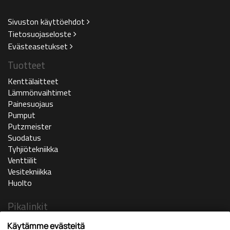
Sivuston käyttöehdot
Tietosuojaseloste
Evästeasetukset
Tuotteet
Kenttälaitteet
Lämmönvaihtimet
Painesuojaus
Pumput
Putzmeister
Suodatus
Tyhjiötekniikka
Venttiilit
Vesitekniikka
Huolto
Pikalinkit
Ajankohtaista
Käytämme evästeitä