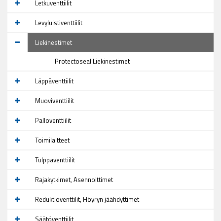
Letkuventtiilit
Levyluistiventtiilit
Liekinestimet
Protectoseal Liekinestimet
Läppäventtiilit
Muoviventtiilit
Palloventtiilit
Toimilaitteet
Tulppaventtiilit
Rajakytkimet, Asennoittimet
Reduktioventtilit, Höyryn jäähdyttimet
Säätöventtiilit