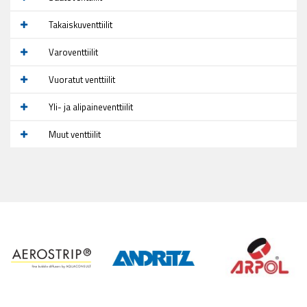
Takaiskuventtiilit
Varoventtiilit
Vuoratut venttiilit
Yli- ja alipaineventtiilit
Muut venttiilit