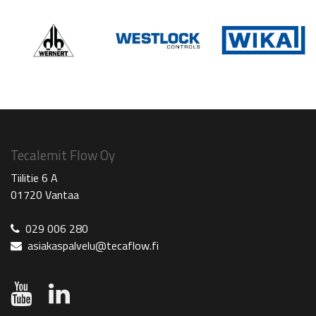
Tecalemit Flow Oy
Tiilitie 6 A
01720 Vantaa
029 006 280
asiakaspalvelu@tecaflow.fi