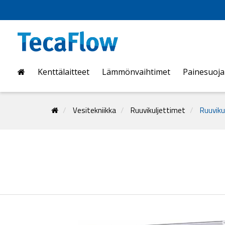
Kenttälaitteet
Lämmönvaihtimet
Painesuoj
Vesitekniikka
Ruuvikuljettimet
Ruuviku