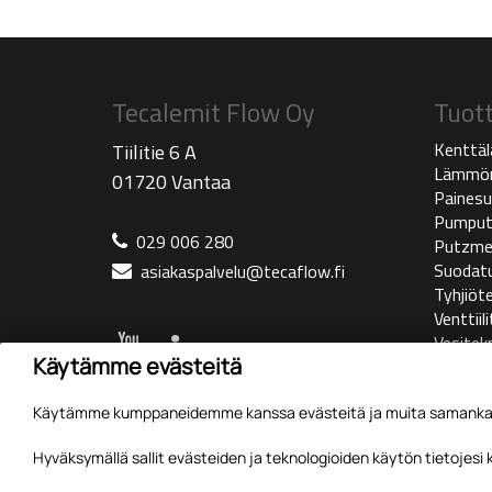
Tecalemit Flow Oy
Tuot
Kenttäl
Tiilitie 6 A
Lämmön
01720 Vantaa
Painesu
Pumpu
029 006 280
Putzme
Suodat
asiakaspalvelu@tecaflow.fi
Tyhjiöte
Venttiili
Vesitekn
Käytämme evästeitä
Huolto
Käytämme kumppaneidemme kanssa evästeitä ja muita samankaltai
Sivuston käyttöehdot
Hyväksymällä sallit evästeiden ja teknologioiden käytön tietojesi
Tietosuojaseloste