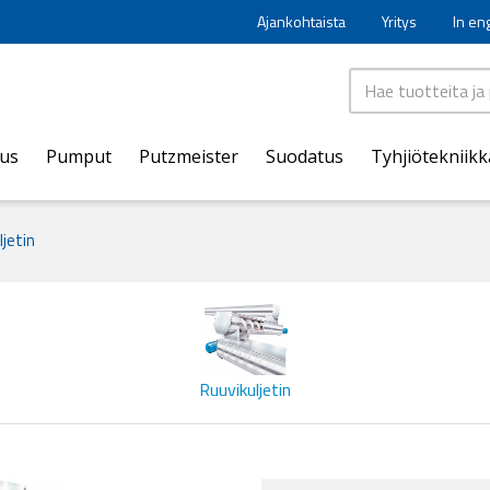
Ajankohtaista
Yritys
In en
aus
Pumput
Putzmeister
Suodatus
Tyhjiötekniikk
ljetin
Ruuvikuljetin