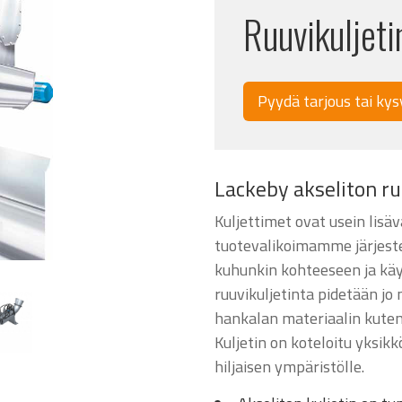
Ruuvikuljeti
Pyydä tarjous tai kys
Lackeby akseliton ru
Kuljettimet ovat usein lisäv
tuotevalikoimamme järjeste
kuhunkin kohteeseen ja käy
ruuvikuljetinta pidetään jo
hankalan materiaalin kuten 
Kuljetin on koteloitu yksikk
hiljaisen ympäristölle.