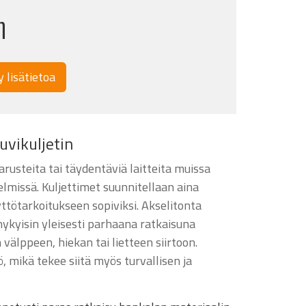
n
y lisätietoa
uvikuljetin
arusteita tai täydentäviä laitteita muissa
lmissä. Kuljettimet suunnitellaan aina
ttötarkoitukseen sopiviksi. Akselitonta
 nykyisin yleisesti parhaana ratkaisuna
välppeen, hiekan tai lietteen siirtoon.
ö, mikä tekee siitä myös turvallisen ja