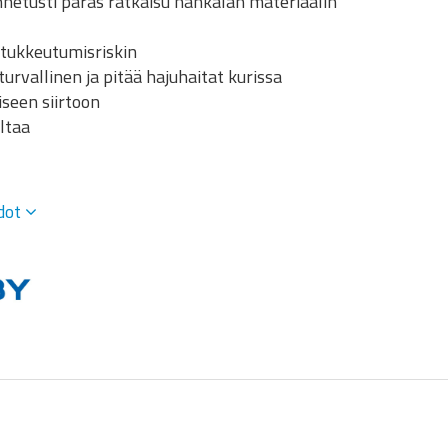
unnetusti paras ratkaisu hankalan materiaalin
 tukkeutumisriskin
turvallinen ja pitää hajuhaitat kurissa
seen siirtoon
ltaa
edot