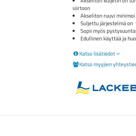
Akseliton kuljetin on t
siirtoon
Akseliton ruuvi minimoi
Suljettu järjestelmä on 
Sopii myös pystysuuntai
Edullinen käyttää ja huo
Katso lisätiedot
Katso myyjien yhteysti