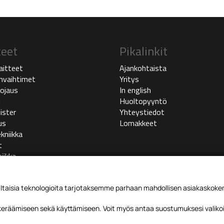
teet
Pikalinkit
aitteet
Ajankohtaista
vaihtimet
Yritys
ojaus
In english
t
Huoltopyyntö
ister
Yhteystiedot
us
Lomakkeet
kniikka
t
iikka
sia teknologioita tarjotaksemme parhaan mahdollisen asiakaskokemu
 keräämiseen sekä käyttämiseen. Voit myös antaa suostumuksesi valikoi