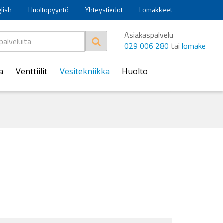
glish
Huoltopyyntö
Yhteystiedot
Lomakkeet
Asiakaspalvelu
029 006 280
tai
lomake
a
Venttiilit
Vesitekniikka
Huolto