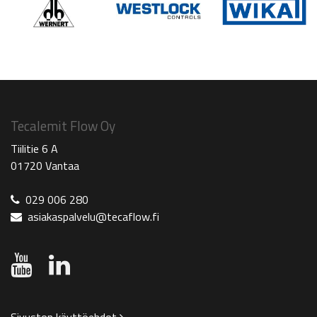
Tecalemit Flow Oy
Tiilitie 6 A
01720 Vantaa
029 006 280
asiakaspalvelu@tecaflow.fi
Sivuston käyttöehdot