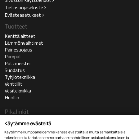
Tietosuojaseloste
Evästeasetukset
Tuotteet
Kenttälaitteet
Lämmönvaihtimet
Painesuojaus
Pumput
Putzmeister
Suodatus
Tyhjiötekniikka
Venttiilit
Vesitekniikka
Huolto
Pikalinkit
Ajankohtaista
Käytämme evästeitä
Yritys
Käytämme kumppaneidemme kanssa evästeitä ja muita samankaltaisia
In english
teknologioita tarjotaksemme parhaan mahdollisen asiakaskokemuksen ja