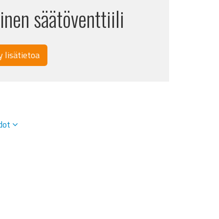
inen säätöventtiili
y lisätietoa
edot