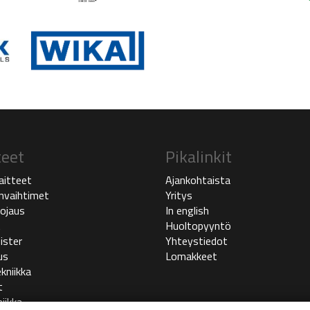
teet
Pikalinkit
aitteet
Ajankohtaista
vaihtimet
Yritys
ojaus
In english
t
Huoltopyyntö
ister
Yhteystiedot
us
Lomakkeet
kniikka
t
iikka