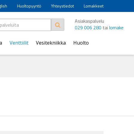
glish
Huoltopyyntö
Yhteystiedot
Lomakkeet
Asiakaspalvelu
029 006 280
tai
lomake
a
Venttiilit
Vesitekniikka
Huolto