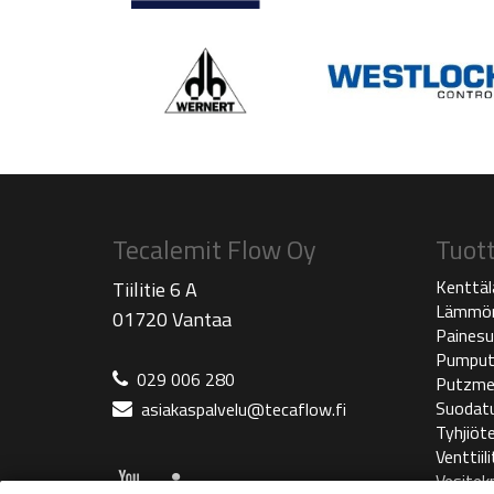
Tecalemit Flow Oy
Tuot
Kenttäl
Tiilitie 6 A
Lämmön
01720 Vantaa
Painesu
Pumpu
029 006 280
Putzme
Suodat
asiakaspalvelu@tecaflow.fi
Tyhjiöte
Venttiili
Vesitekn