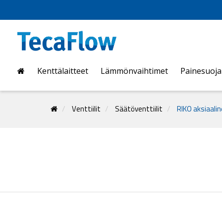
Kenttälaitteet
Lämmönvaihtimet
Painesuoj
Venttiilit
Säätöventtiilit
RIKO aksiaalin