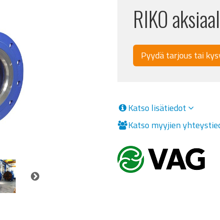
RIKO aksiaal
Pyydä tarjous tai kys
Katso lisätiedot
Katso myyjien yhteysti