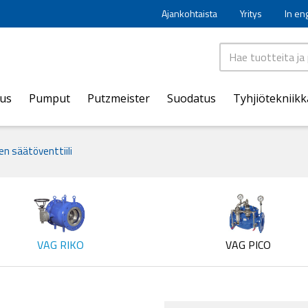
Ajankohtaista
Yritys
In en
aus
Pumput
Putzmeister
Suodatus
Tyhjiötekniikk
en säätöventtiili
VAG RIKO
VAG PICO