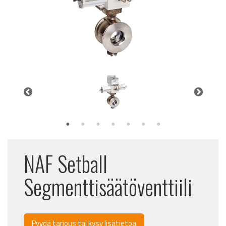
NAF Setball
Segmenttisäätöventtiili
Pyydä tarjous tai kysy lisätietoa