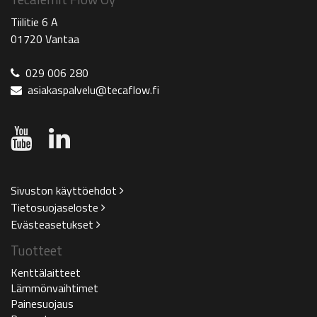
Tiilitie 6 A
01720 Vantaa
029 006 280
asiakaspalvelu@tecaflow.fi
Sivuston käyttöehdot
Tietosuojaseloste
Evästeasetukset
Tuotteet
Kenttälaitteet
Lämmönvaihtimet
Painesuojaus