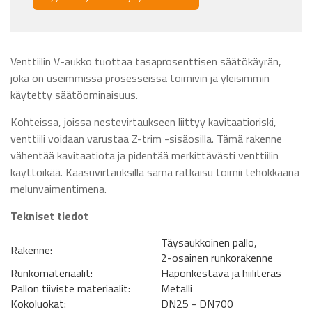
Venttiilin V-aukko tuottaa tasaprosenttisen säätökäyrän,
joka on useimmissa prosesseissa toimivin ja yleisimmin
käytetty säätöominaisuus.
Kohteissa, joissa nestevirtaukseen liittyy kavitaatioriski,
venttiili voidaan varustaa Z-trim -sisäosilla. Tämä rakenne
vähentää kavitaatiota ja pidentää merkittävästi venttiilin
käyttöikää. Kaasuvirtauksilla sama ratkaisu toimii tehokkaana
melunvaimentimena.
Tekniset tiedot
Täysaukkoinen pallo,
Rakenne:
2-osainen runkorakenne
Runkomateriaalit:
Haponkestävä ja hiiliteräs
Pallon tiiviste materiaalit:
Metalli
Kokoluokat:
DN25 - DN700