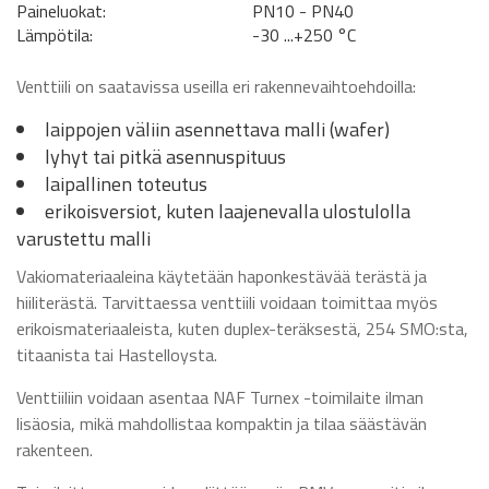
Paineluokat:
PN10 - PN40
Lämpötila:
-30 ...+250 °C
Venttiili on saatavissa useilla eri rakennevaihtoehdoilla:
laippojen väliin asennettava malli (wafer)
lyhyt tai pitkä asennuspituus
laipallinen toteutus
erikoisversiot, kuten laajenevalla ulostulolla
varustettu malli
Vakiomateriaaleina käytetään haponkestävää terästä ja
hiiliterästä. Tarvittaessa venttiili voidaan toimittaa myös
erikoismateriaaleista, kuten duplex-teräksestä, 254 SMO:sta,
titaanista tai Hastelloysta.
Venttiiliin voidaan asentaa NAF Turnex -toimilaite ilman
lisäosia, mikä mahdollistaa kompaktin ja tilaa säästävän
rakenteen.