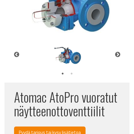
Atomac AtoPro vuoratut
näytteenottoventtiilit
Pyydä tarjous tai kysy lisätietoa