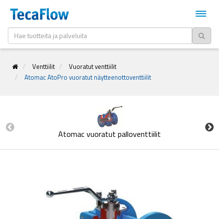
Venttiilit
Vuoratut venttiilit
Atomac AtoPro vuoratut näytteenottoventtiilit
Atomac vuoratut palloventtiilit