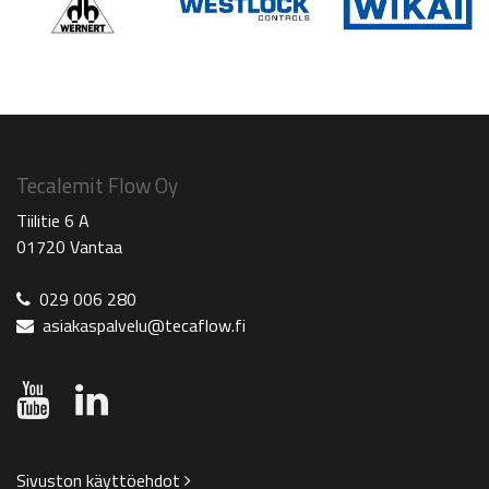
Tecalemit Flow Oy
Tiilitie 6 A
01720 Vantaa
029 006 280
asiakaspalvelu@tecaflow.fi
Sivuston käyttöehdot