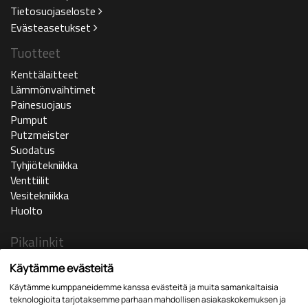
Tietosuojaseloste
Evästeasetukset
Tuotteet
Kenttälaitteet
Lämmönvaihtimet
Painesuojaus
Pumput
Putzmeister
Suodatus
Tyhjiötekniikka
Venttiilit
Vesitekniikka
Huolto
Pikalinkit
Ajankohtaista
Käytämme evästeitä
Yritys
Käytämme kumppaneidemme kanssa evästeitä ja muita samankaltaisia
In english
teknologioita tarjotaksemme parhaan mahdollisen asiakaskokemuksen ja