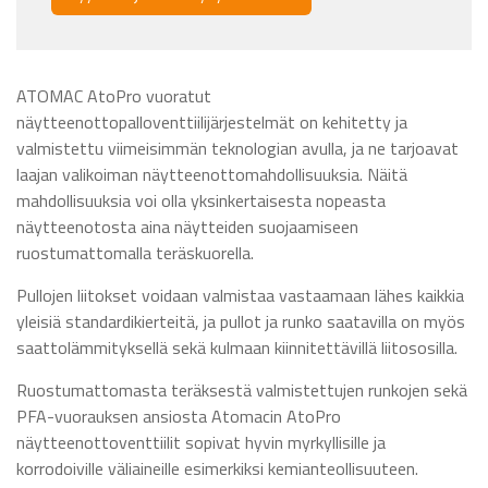
ATOMAC AtoPro vuoratut
näytteenottopalloventtiilijärjestelmät on kehitetty ja
valmistettu viimeisimmän teknologian avulla, ja ne tarjoavat
laajan valikoiman näytteenottomahdollisuuksia. Näitä
mahdollisuuksia voi olla yksinkertaisesta nopeasta
näytteenotosta aina näytteiden suojaamiseen
ruostumattomalla teräskuorella.
Pullojen liitokset voidaan valmistaa vastaamaan lähes kaikkia
yleisiä standardikierteitä, ja pullot ja runko saatavilla on myös
saattolämmityksellä sekä kulmaan kiinnitettävillä liitososilla.
Ruostumattomasta teräksestä valmistettujen runkojen sekä
PFA-vuorauksen ansiosta Atomacin AtoPro
näytteenottoventtiilit sopivat hyvin myrkyllisille ja
korrodoiville väliaineille esimerkiksi kemianteollisuuteen.