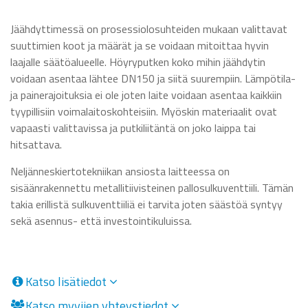
Jäähdyttimessä on prosessiolosuhteiden mukaan valittavat
suuttimien koot ja määrät ja se voidaan mitoittaa hyvin
laajalle säätöalueelle. Höyryputken koko mihin jäähdytin
voidaan asentaa lähtee DN150 ja siitä suurempiin. Lämpötila-
ja painerajoituksia ei ole joten laite voidaan asentaa kaikkiin
tyypillisiin voimalaitoskohteisiin. Myöskin materiaalit ovat
vapaasti valittavissa ja putkiliitäntä on joko laippa tai
hitsattava.
Neljänneskiertotekniikan ansiosta laitteessa on
sisäänrakennettu metallitiivisteinen pallosulkuventtiili. Tämän
takia erillistä sulkuventtiiliä ei tarvita joten säästöä syntyy
sekä asennus- että investointikuluissa.
Katso lisätiedot
Katso myyjien yhteystiedot