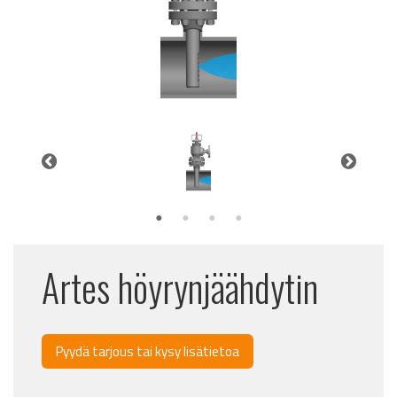
Artes höyrynjäähdytin
Pyydä tarjous tai kysy lisätietoa