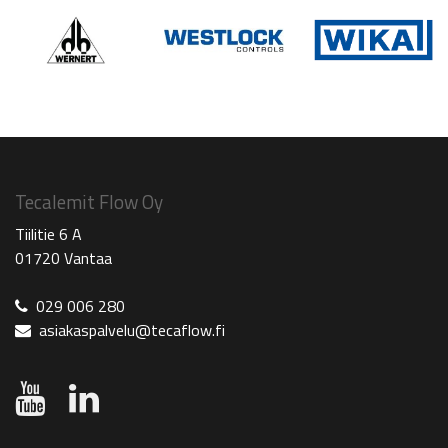
Tecalemit Flow Oy
Tiilitie 6 A
01720 Vantaa
029 006 280
asiakaspalvelu@tecaflow.fi