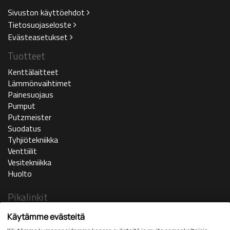
Sivuston käyttöehdot
Tietosuojaseloste
Evästeasetukset
Tuotteet
Kenttälaitteet
Lämmönvaihtimet
Painesuojaus
Pumput
Putzmeister
Suodatus
Tyhjiötekniikka
Venttiilit
Vesitekniikka
Huolto
Pikalinkit
Ajankohtaista
Käytämme evästeitä
Yritys