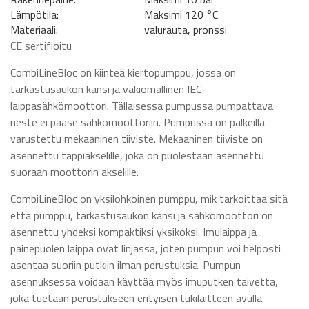
Lämpötila:
Maksimi 120 °C
Materiaali:
valurauta, pronssi
CE sertifioitu
CombiLineBloc on kiinteä kiertopumppu, jossa on
tarkastusaukon kansi ja vakiomallinen IEC-
laippasähkömoottori. Tällaisessa pumpussa pumpattava
neste ei pääse sähkömoottoriin. Pumpussa on palkeilla
varustettu mekaaninen tiiviste. Mekaaninen tiiviste on
asennettu tappiakselille, joka on puolestaan asennettu
suoraan moottorin akselille.
CombiLineBloc on yksilohkoinen pumppu, mik tarkoittaa sitä
että pumppu, tarkastusaukon kansi ja sähkömoottori on
asennettu yhdeksi kompaktiksi yksiköksi. Imulaippa ja
painepuolen laippa ovat linjassa, joten pumpun voi helposti
asentaa suoriin putkiin ilman perustuksia. Pumpun
asennuksessa voidaan käyttää myös imuputken taivetta,
joka tuetaan perustukseen erityisen tukilaitteen avulla.