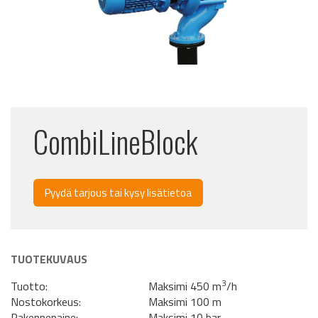
CombiLineBlock
Pyydä tarjous tai kysy lisätietoa
TUOTEKUVAUS
3
Tuotto:
Maksimi 450 m
/h
Nostokorkeus:
Maksimi 100 m
Rakennepaine:
Maksimi 10 bar