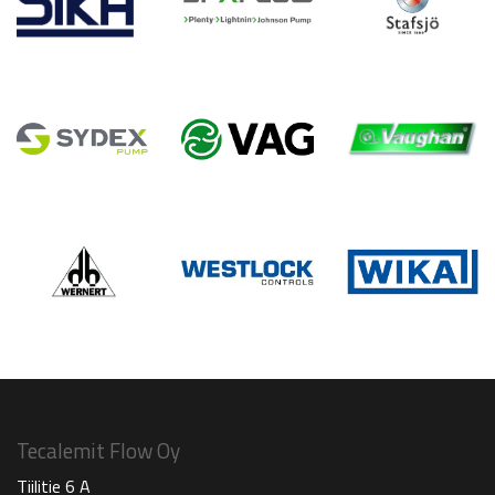
Tecalemit Flow Oy
Tiilitie 6 A