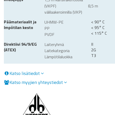
(VKPF) 8,5 m
välilaakeroinnilla (VKP)
Päämateriaalit ja
< 90° C
UHMW-PE
lmpötilan kesto
< 95° C
PP
< 115° C
PVDF
Direktiivi 94/9/EG
II
Laiteryhmä
(ATEX)
2G
Laitekategoria
T3
Lämpötilaluokka
Katso lisätiedot
Katso myyjien yhteystiedot