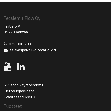
Tecalemit Flow Oy
Tiilitie 6 A
01720 Vantaa
029 006 280
asiakaspalvelu@tecaflow.fi
Sivuston käyttöehdot
Tietosuojaseloste
Evästeasetukset
Tuotteet