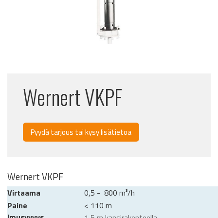
Wernert VKPF
Pyydä tarjous tai kysy lisätietoa
Wernert VKPF
Virtaama
0,5 - 800 m³/h
Paine
< 110 m
Imusyvyys
1,5 m kansirakenteella