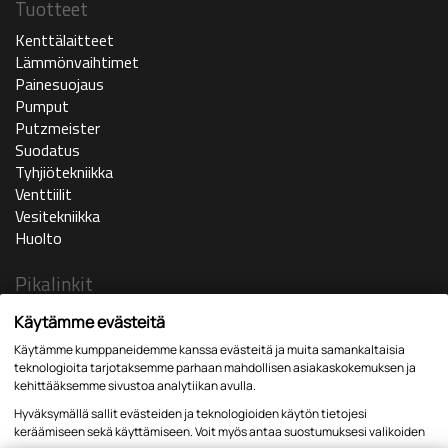
Tuotteet
Kenttälaitteet
Lämmönvaihtimet
Painesuojaus
Pumput
Putzmeister
Suodatus
Tyhjiötekniikka
Venttiilit
Vesitekniikka
Huolto
Pikalinkit
Ajankohtaista
Käytämme evästeitä
Yritys
Käytämme kumppaneidemme kanssa evästeitä ja muita samankaltaisia
In english
teknologioita tarjotaksemme parhaan mahdollisen asiakaskokemuksen ja
Huoltopyyntö
kehittääksemme sivustoa analytiikan avulla.
Yhteystiedot
Hyväksymällä sallit evästeiden ja teknologioiden käytön tietojesi
Lomakkeet
keräämiseen sekä käyttämiseen. Voit myös antaa suostumuksesi valikoiden