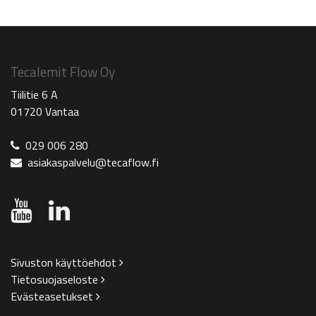
Tecalemit Flow Oy
Tiilitie 6 A
01720 Vantaa
029 006 280
asiakaspalvelu@tecaflow.fi
Sivuston käyttöehdot
Tietosuojaseloste
Evästeasetukset