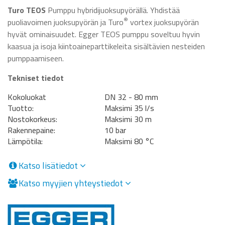
Turo TEOS
Pumppu hybridijuoksupyörällä. Yhdistää
®
puoliavoimen juoksupyörän ja Turo
vortex juoksupyörän
hyvät ominaisuudet. Egger TEOS pumppu soveltuu hyvin
kaasua ja isoja kiintoaineparttikeleita sisältävien nesteiden
pumppaamiseen.
Tekniset tiedot
Kokoluokat
DN 32 - 80 mm
Tuotto:
Maksimi 35 l/s
Nostokorkeus:
Maksimi 30 m
Rakennepaine:
10 bar
Lämpötila:
Maksimi 80 °C
Katso lisätiedot
Katso myyjien yhteystiedot