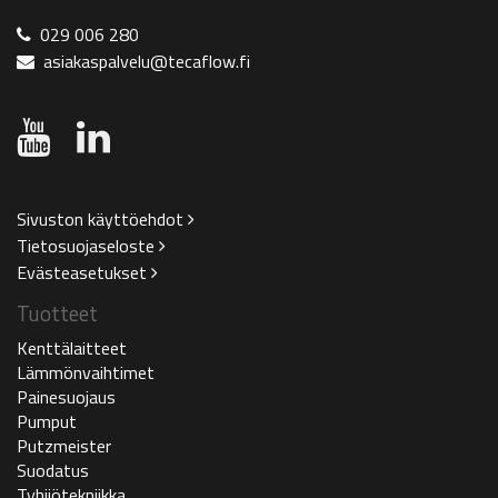
029 006 280
asiakaspalvelu@tecaflow.fi
Sivuston käyttöehdot
Tietosuojaseloste
Evästeasetukset
Tuotteet
Kenttälaitteet
Lämmönvaihtimet
Painesuojaus
Pumput
Putzmeister
Suodatus
Tyhjiötekniikka