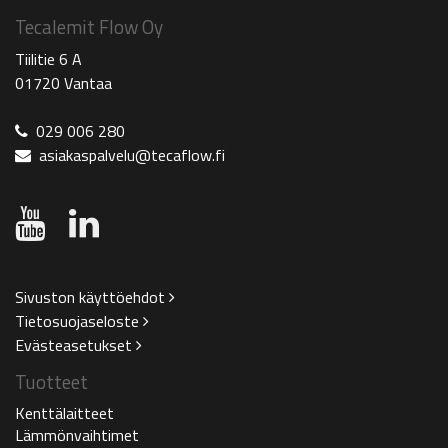
Tecalemit Flow Oy
Tiilitie 6 A
01720 Vantaa
029 006 280
asiakaspalvelu@tecaflow.fi
Sivuston käyttöehdot
Tietosuojaseloste
Evästeasetukset
Tuotteet
Kenttälaitteet
Lämmönvaihtimet