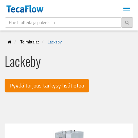
Toimittajat
Lackeby
Lackeby
Pyydä tarjous tai kysy lisätietoa