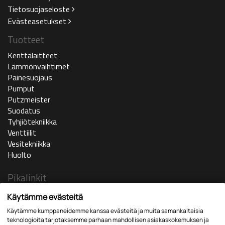
Tietosuojaseloste
Evästeasetukset
Tuotteet
Kenttälaitteet
Lämmönvaihtimet
Painesuojaus
Pumput
Putzmeister
Suodatus
Tyhjiötekniikka
Venttiilit
Vesitekniikka
Huolto
Pikalinkit
Ajankohtaista
Käytämme evästeitä
Yritys
Käytämme kumppaneidemme kanssa evästeitä ja muita samankaltaisia
In english
teknologioita tarjotaksemme parhaan mahdollisen asiakaskokemuksen ja