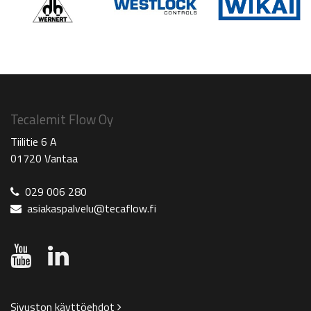
Tecalemit Flow Oy
Tiilitie 6 A
01720 Vantaa
029 006 280
asiakaspalvelu@tecaflow.fi
Sivuston käyttöehdot