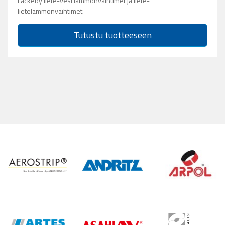
Lackeby liete-vesi lämmönvaihtimet ja liete-
lietelämmönvaihtimet.
Tutustu tuotteeseen