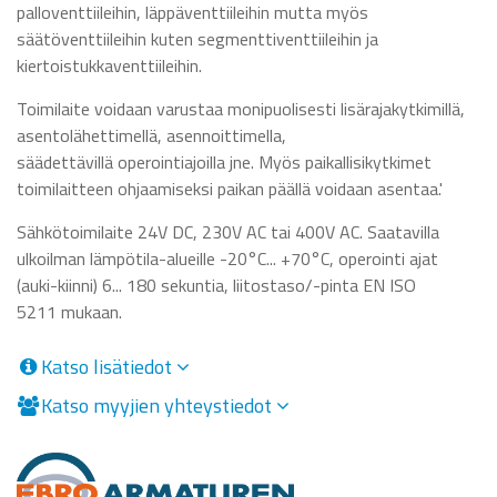
palloventtiileihin, läppäventtiileihin mutta myös
säätöventtiileihin kuten segmenttiventtiileihin ja
kiertoistukkaventtiileihin.
Toimilaite voidaan varustaa monipuolisesti lisärajakytkimillä,
asentolähettimellä, asennoittimella,
säädettävillä operointiajoilla jne. Myös paikallisikytkimet
toimilaitteen ohjaamiseksi paikan päällä voidaan asentaa.'
Sähkötoimilaite 24V DC, 230V AC tai 400V AC. Saatavilla
ulkoilman lämpötila-alueille -20°C... +70°C, operointi ajat
(auki-kiinni) 6... 180 sekuntia, liitostaso/-pinta EN ISO
5211 mukaan.
Katso lisätiedot
Katso myyjien yhteystiedot