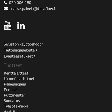
029 006 280
asiakaspalvelu@tecaflow.fi
Sivuston käyttöehdot
Tietosuojaseloste
Evästeasetukset
Tuotteet
Kenttälaitteet
Lämmönvaihtimet
Painesuojaus
Pumput
Putzmeister
Suodatus
Tyhjiötekniikka
Venttiilit