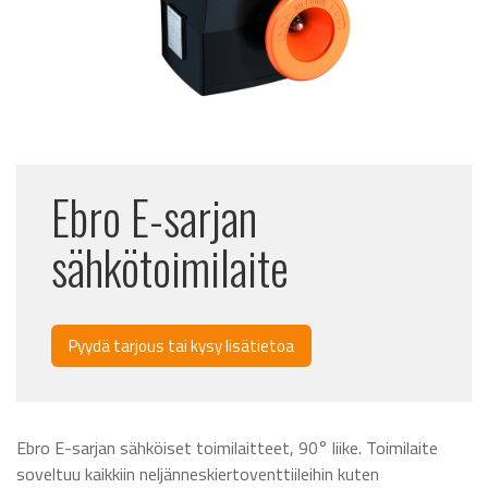
Ebro E-sarjan
sähkötoimilaite
Pyydä tarjous tai kysy lisätietoa
Ebro E-sarjan sähköiset toimilaitteet, 90° liike. Toimilaite
soveltuu kaikkiin neljänneskiertoventtiileihin kuten