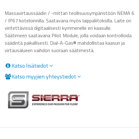
Massavirtaussäädin / -mittari teollisuusympäristöön NEMA 6
/ IP67 koteloinnilla. Saatavana myös laippaliitoksilla. Laite on
viritettävissä digitaalisesti kymmenelle eri kaasulle.
Säätimeen saatavana Pilot Module, jolla voidaan kontrolloida
säädintä paikallisesti. Dial-A-Gas® mahdollistaa kaasun ja
virtausalueen vaihdon suoraan säätimestä.
Katso lisätiedot
Katso myyjien yhteystiedot