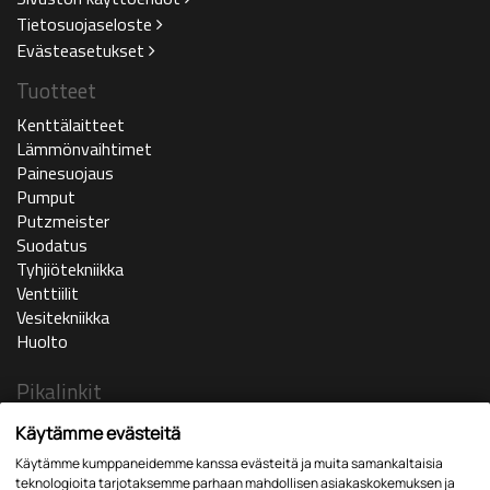
Tietosuojaseloste
Evästeasetukset
Tuotteet
Kenttälaitteet
Lämmönvaihtimet
Painesuojaus
Pumput
Putzmeister
Suodatus
Tyhjiötekniikka
Venttiilit
Vesitekniikka
Huolto
Pikalinkit
Ajankohtaista
Käytämme evästeitä
Yritys
Käytämme kumppaneidemme kanssa evästeitä ja muita samankaltaisia
In english
teknologioita tarjotaksemme parhaan mahdollisen asiakaskokemuksen ja