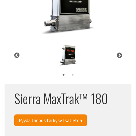
Sierra MaxTrak™ 180
Pyydä tarjous tai kysy lisätietoa