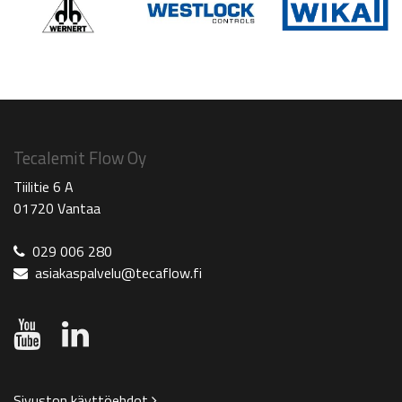
Tecalemit Flow Oy
Tiilitie 6 A
01720 Vantaa
029 006 280
asiakaspalvelu@tecaflow.fi
Sivuston käyttöehdot