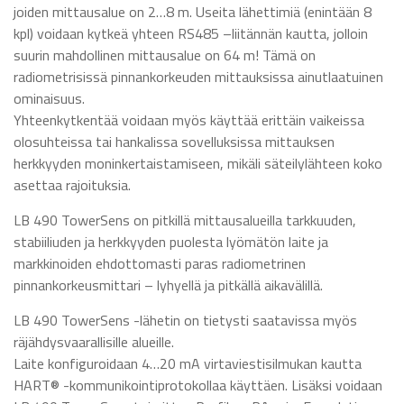
joiden mittausalue on 2…8 m. Useita lähettimiä (enintään 8
kpl) voidaan kytkeä yhteen RS485 –liitännän kautta, jolloin
suurin mahdollinen mittausalue on 64 m! Tämä on
radiometrisissä pinnankorkeuden mittauksissa ainutlaatuinen
ominaisuus.
Yhteenkytkentää voidaan myös käyttää erittäin vaikeissa
olosuhteissa tai hankalissa sovelluksissa mittauksen
herkkyyden moninkertaistamiseen, mikäli säteilylähteen koko
asettaa rajoituksia.
LB 490 TowerSens on pitkillä mittausalueilla tarkkuuden,
stabiiliuden ja herkkyyden puolesta lyömätön laite ja
markkinoiden ehdottomasti paras radiometrinen
pinnankorkeusmittari – lyhyellä ja pitkällä aikavälillä.
LB 490 TowerSens -lähetin on tietysti saatavissa myös
räjähdysvaarallisille alueille.
Laite konfiguroidaan 4…20 mA virtaviestisilmukan kautta
HART® -kommunikointiprotokollaa käyttäen. Lisäksi voidaan