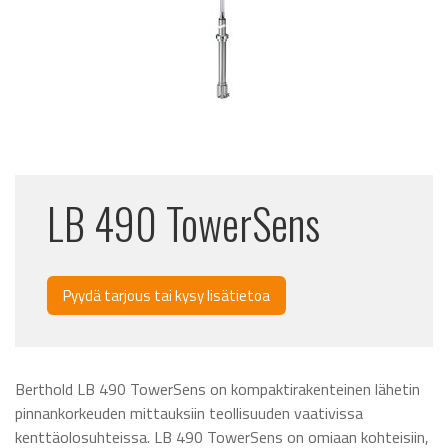
LB 490 TowerSens
Pyydä tarjous tai kysy lisätietoa
Berthold LB 490 TowerSens on kompaktirakenteinen lähetin
pinnankorkeuden mittauksiin teollisuuden vaativissa
kenttäolosuhteissa. LB 490 TowerSens on omiaan kohteisiin,