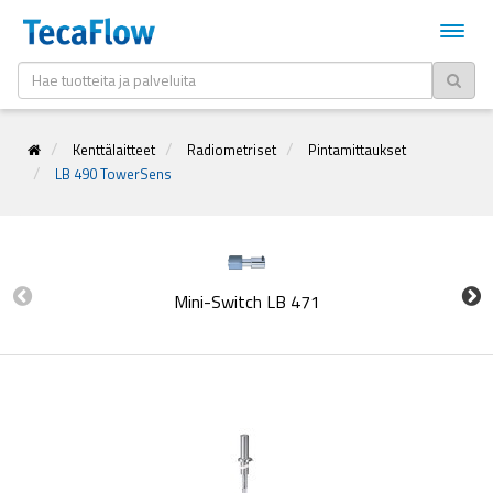
Kenttälaitteet
Radiometriset
Pintamittaukset
LB 490 TowerSens
Mini-Switch LB 471
Uni-P