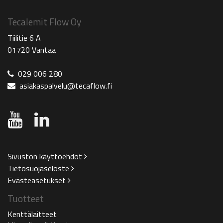
Tecalemit Flow Oy
Tiilitie 6 A
01720 Vantaa
029 006 280
asiakaspalvelu@tecaflow.fi
Sivuston käyttöehdot
Tietosuojaseloste
Evästeasetukset
Tuotteet
Kenttälaitteet