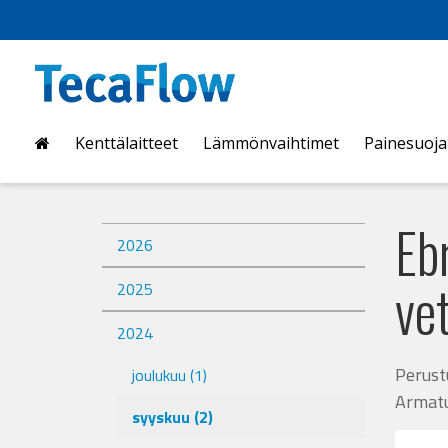
Kenttälaitteet
Lämmönvaihtimet
Painesuoj
Eb
2026
ve
2025
2024
Perust
joulukuu
(1)
Armatu
syyskuu
(2)