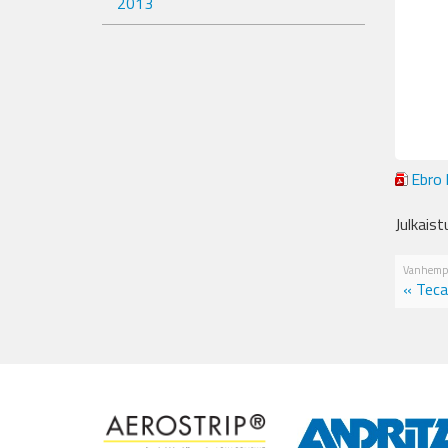
2013
Ebro 
Julkais
Vanhemp
« Teca