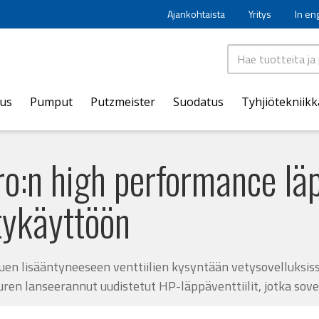
Ajankohtaista
Yritys
In en
aus
Pumput
Putzmeister
Suodatus
Tyhjiötekniikk
ro:n high performance läp
tykäyttöön
uen lisääntyneeseen venttiilien kysyntään vetysovelluks
ren lanseerannut uudistetut HP-läppäventtiilit, jotka sovel