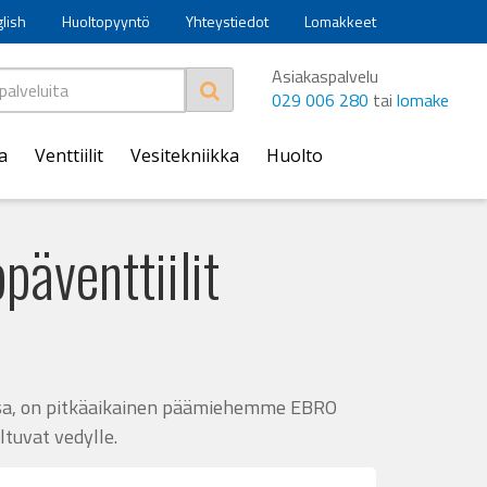
glish
Huoltopyyntö
Yhteystiedot
Lomakkeet
Asiakaspalvelu
029 006 280
tai
lomake
a
Venttiilit
Vesitekniikka
Huolto
päventtiilit
issa, on pitkäaikainen päämiehemme EBRO
tuvat vedylle.