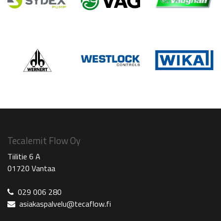
Tecalemit Flow Oy
Tiilitie 6 A
01720 Vantaa
029 006 280
asiakaspalvelu@tecaflow.fi