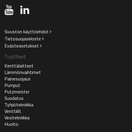
Sivuston käyttöehdot
Tietosuojaseloste
Evästeasetukset
Tuotteet
Kenttälaitteet
Lämmönvaihtimet
Painesuojaus
Pumput
Putzmeister
Suodatus
Tyhjiötekniikka
Venttiilit
Vesitekniikka
Huolto