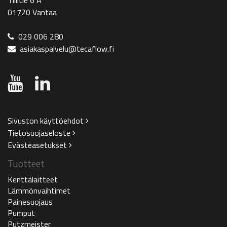
01720 Vantaa
029 006 280
asiakaspalvelu@tecaflow.fi
Sivuston käyttöehdot
Tietosuojaseloste
Evästeasetukset
Tuotteet
Kenttälaitteet
Lämmönvaihtimet
Painesuojaus
Pumput
Putzmeister