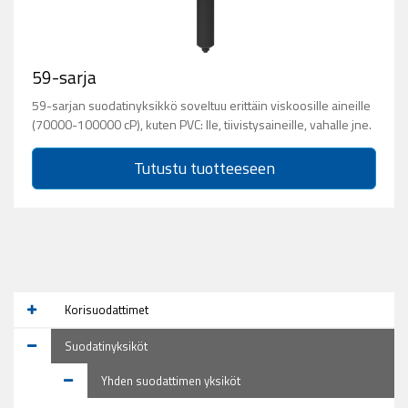
59-sarja
59-sarjan suodatinyksikkö soveltuu erittäin viskoosille aineille
(70000-100000 cP), kuten PVC: lle, tiivistysaineille, vahalle jne.
Tutustu tuotteeseen
Korisuodattimet
Suodatinyksiköt
Yhden suodattimen yksiköt