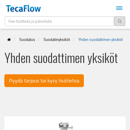
Suodatus
Suodatinyksiköt
Yhden suodattimen yksiköt
Yhden suodattimen yksiköt
Pyydä tarjous tai kysy lisätietoa