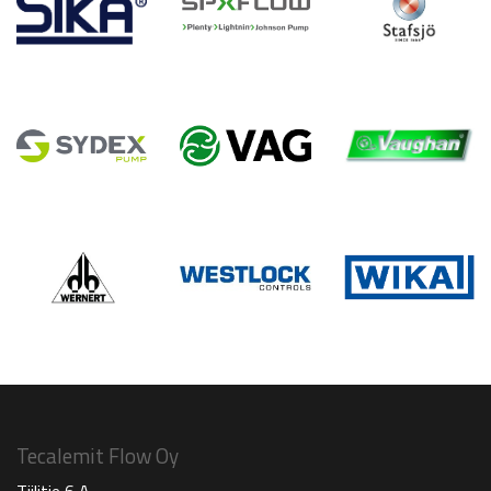
Tecalemit Flow Oy
Tiilitie 6 A