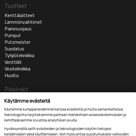
Tuotteet
Kenttälaitteet
Lämmönvaihtimet
Painesuojaus
Pumput
Putzmeister
Suodatus
Tyhjiötekniikka
Venttiilit
Vesitekniikka
Huolto
Pikalinkit
Ajankohtaista
Käytämme evästeitä
Yritys
Käytämme kumppaneidemme kanssa evästeitä ja muita samankaltaisia
In english
teknologioita tarjotaksemme parhaan mahdollisen asiakaskokemuksen ja
Huoltopyyntö
kehittääksemme sivustoa analytiikan avulla.
Yhteystiedot
Hyväksymällä sallit evästeiden ja teknologioiden käytön tietojesi
Lomakkeet
keräämiseen sekä käyttämiseen. Voit myös antaa suostumuksesi valikoiden