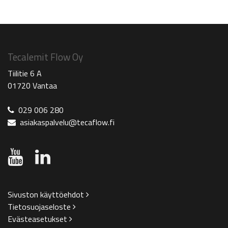
Tecalemit Flow Oy
Tiilitie 6 A
01720 Vantaa
029 006 280
asiakaspalvelu@tecaflow.fi
Sivuston käyttöehdot
Tietosuojaseloste
Evästeasetukset